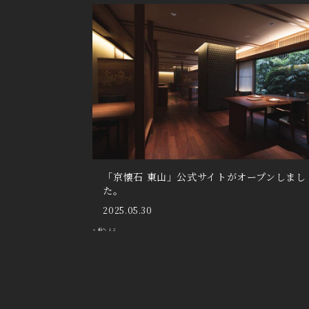
「京懐石 東山」公式サイトがオープンしまし
た。
2025.05.30
投
« 前へ
1
2
稿
の
ペ
ー
ジ
送
り